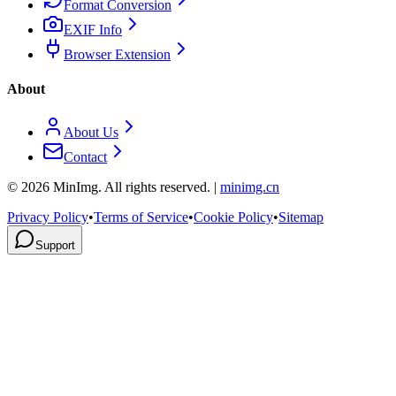
Format Conversion
EXIF Info
Browser Extension
About
About Us
Contact
©
2026
MinImg. All rights reserved. |
minimg.cn
Privacy Policy
•
Terms of Service
•
Cookie Policy
•
Sitemap
Support